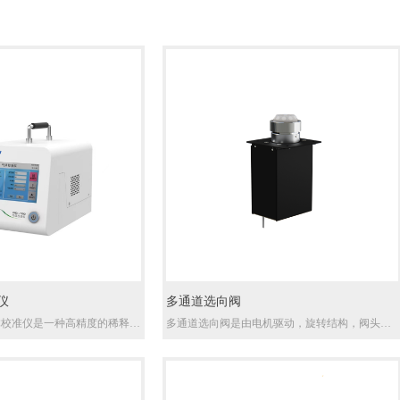
仪
多通道选向阀
式气体校准仪是一种高精度的稀释气
多通道选向阀是由电机驱动，旋转结构，阀头三
基于微控制系统，高精度质量
部分组成，工作原理是基于驱动装置控制阀旋转
体混流原理设计的。通过控制
至不同状态，切换公共通道与其他孔位的联通，
流量，按不同比例进行稀释，
从而实现不同流路配置方案，满足客户不同的应
的标准气体，满足客户的个性
用需求。多通道选向阀头是配套我司多通道选向