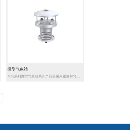
统，稳定维持内部光学腔体工作温度；设备标准
样气进气流量 2L/min，待测气体进入光学气室
后，目标气体会吸收特定波长红外光源能量，传
感探头采集剩余红外光信号。
板载 MCU 微处理器对原始传感信号完成多级滤
波、温度补偿与线性校准算法运算，快速输出精
准气体浓度数值；硬件搭载 RS232、RS485 双路
通讯接口，原生支持 Modbus RTU 标准协议，可
直接对接工控设备、在线监测仪器、环境自动站
实现数据实时上传，广泛适配废气在线监测、温
室气体溯源、工业过程气体分析、大气环境网格
化监测等场景。
微型气象站
MM系列微型气象站系列产品是采用紧凑和轻量
化结构设计的微气象站，它可用来测量多种重要
气象参数，包括：风速、风向、温度、湿度、大
气压、光照强度、雨量。
采用超声波技术实现风速和风向测量，相较于机
械式风速风向精度更高，可靠性更好，压阻技术
用来测量大气压，采用二极管结电压来测量大气
温度，湿度利用的是电容式传感器测量，太阳光
照强度测量采用光电式进行检测，雨量采用了光
学感应原理进行检测，相较于传统雨量传感器体
积更小、更灵敏可靠，更智能，易维护。