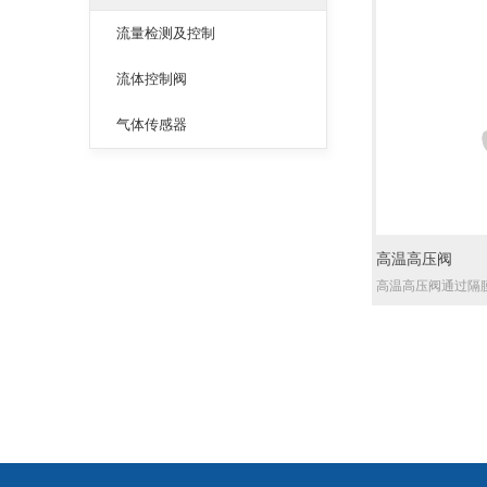
化应用需求。
流量检测及控制
流体控制阀
气体传感器
高温高压阀
高温高压阀通过隔
分为高耐蚀性材质（
于强酸强碱等使用
时间极短（约50
环保检测、环境监
常以消解阀组件形
中间压住一根石英
耐较高压力的密闭
即可形成高温高压