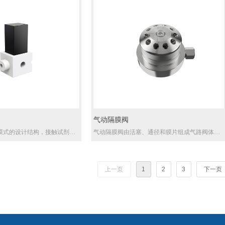
阀组件应用，阀头中心孔为公共通道位，可由转
子进行多通道位的切换，根据通道位（不含公共
通道位）个数可分为8通道，10通道，可扩展6通
道和12通道。阀头有多种材质可选用，适用于多
种应用工况。
气动隔膜阀
膜式的设计结构，接触试剂部
气动隔膜阀由活塞、通径和膜片组成气路阀体。
如PTFE/FFKM）使得其适用
气路切换的目的是通过组往复运动来实现的。它
环境，较长的使用温度，驱动
具有较长的使用寿命 (200度高温换向寿命超过
毫秒）。良好的可靠性使产品在
500,000倍，室温约100万倍以上)，行驶时间极短
测中得到广泛使用。该产品通
(约10毫秒)。气路排列紧密，设计最小内部死体
上一页
1
2
3
下一页
式进行应用：使用两个高压阀
积。
玻璃管，两端阀关闭即形成可
空腔，玻璃管上缠加热丝加热
腔，有利于加快试剂反应。