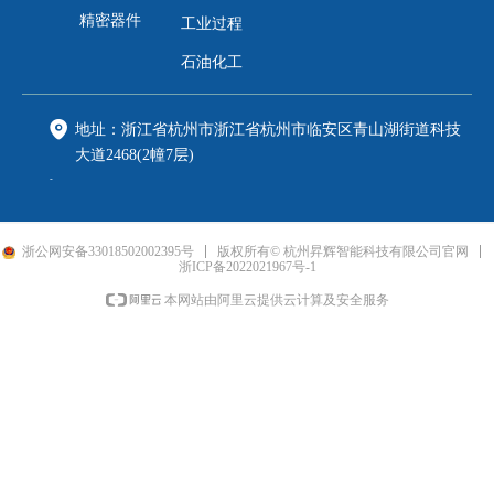
精密器件
工业过程
石油化工
地址：
浙江省杭州市浙江省杭州市临安区青山湖街道科技
大道2468(2幢7层)
电话：
0571-89818216
邮箱：
shenghui@fpi-inc.com
浙公网安备33018502002395号
版权所有© 杭州昇辉智能科技有限公司官网
手机：
188xxxx8888
浙ICP备2022021967号-1
本网站由阿里云提供云计算及安全服务