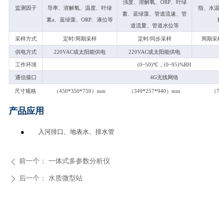
浊度、溶解氧、ORP、叶绿
监测因子
导率、溶解氧、温度、叶绿
指、水温
素、蓝绿藻、管道流速、管
素a、蓝绿藻、ORP、液位等
道流量、管道水位等
采样方式
定时/周期采样
定时/同步采样
周期采
供电方式
220VAC
或太阳能供电
220VAC
或太阳能供电
工作环境
(0~50)
℃，(0~95)%RH
通信接口
4G
无线网络
尺寸规格
（450*350*750）mm
（349*257*940）mm
（7
产品应用
●
入河排口、地表水、排水管
前一个：
一体式多参数分析仪
ꄴ
后一个：
水质微型站
ꄲ