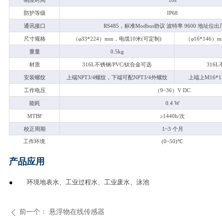
响应时间
10s
防护等级
IP68
通讯接口
RS485
，标准Modbus协议 波特率 9600 地址位出
尺寸规格
（φ33*224）mm，电缆10米(可定制)
（φ16*146）
重量
0.5kg
材质
316L
不锈钢/PVC/钛合金可选
316L
安装螺纹
上端NPT3/4螺纹，下端可配NPT3/4外螺纹
上端上M16*1
工作电压
（9~36）V DC
能耗
0.4 W
MTBF
≥1440h/次
校正周期
1~3
个月
工作环境
(0~50)
℃
产品应用
●
环境地表水、工业过程水、工业废水、泳池
前一个：
悬浮物在线传感器
ꄴ