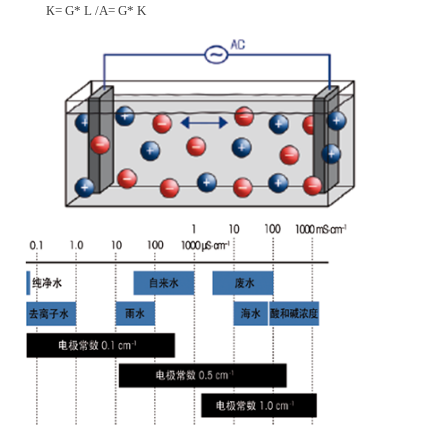
К= G* L /A= G* K