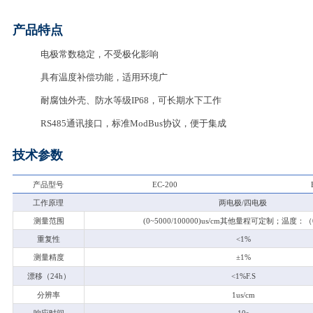
产品特点
电极常数稳定，不受极化影响
具有温度补偿功能，适用环境广
耐腐蚀外壳、防水等级IP68，可长期水下工作
RS485
通讯接口，标准ModBus协议，便于集成
技术参数
产品型号
EC-200
工作原理
两电极/四电极
测量范围
(0~5000/100000)us/cm
其他量程可定制；温度：（0
重复性
<1%
测量精度
±1%
漂移（24h）
<1%F.S
分辨率
1us/cm