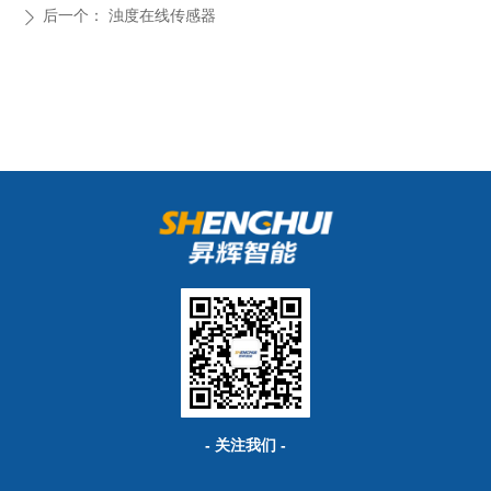
后一个：
浊度在线传感器
ꄲ
- 关注我们 -