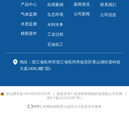
产品中心
新闻资讯
应用案例
联系我们
公司新闻
气体监测
生态环境
公司信息
水质监测
水利水务
精密器件
工业过程
石油化工
地址：
浙江省杭州市浙江省杭州市临安区青山湖街道科技
大道2468(2幢7层)
电话：
0571-89818216
邮箱：
shenghui@fpi-inc.com
浙公网安备33018502002395号
版权所有© 杭州昇辉智能科技有限公司官网
手机：
188xxxx8888
浙ICP备2022021967号-1
本网站由阿里云提供云计算及安全服务