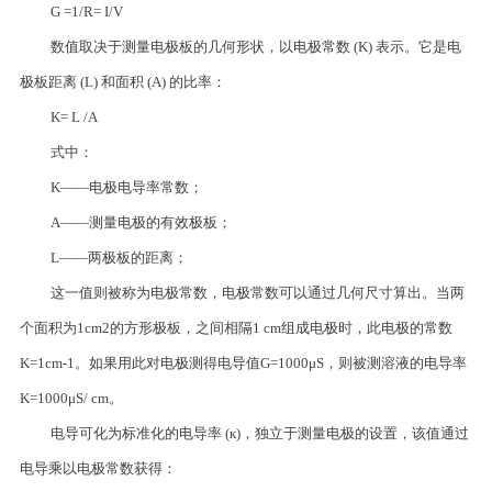
G =1/R= I/V
数值取决于测量电极板的几何形状，以电极常数 (K) 表示。它是电
极板距离 (L) 和面积 (A) 的比率：
K= L /A
式中：
K——
电极电导率常数；
A——
测量电极的有效极板；
L——
两极板的距离；
这一值则被称为电极常数，电极常数可以通过几何尺寸算出。当两
个面积为1cm2的方形极板，之间相隔1 cm组成电极时，此电极的常数
K=1cm-1。如果用此对电极测得电导值G=1000μS，则被测溶液的电导率
K=1000μS/ cm。
电导可化为标准化的电导率 (к)，独立于测量电极的设置，该值通过
电导乘以电极常数获得：