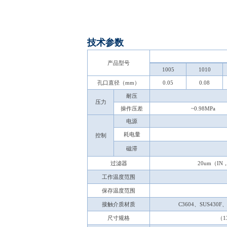
技术参数
产品型号
1005
1010
孔口直径（mm）
0.05
0.08
耐压
压力
操作压差
~0.98MPa
电源
耗电量
控制
磁滞
过滤器
20um
（IN
工作温度范围
保存温度范围
接触介质材质
C3604
、SUS430F
尺寸规格
（1