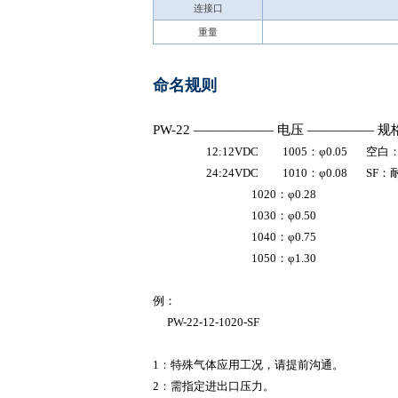
连接口
重量
命名规则
PW-22
——
——
——
电压
——
——
—
规
12:12VDC 1005：
φ0.05 空
24:24VDC 1010：φ0.08 SF
：
1020：
φ
0
.28
1030
：
φ
0
.
50
1040
：
φ
0
.
75
1050
：
φ1.30
例：
PW-22-12-1020-SF
1
：
特殊
气体应用工况，请提前
沟通
。
2
：
需
指定进出口
压力
。