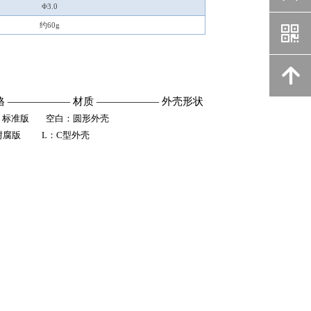
Φ3.0
낃
约60g
녕
格
——
——
——
材质
——
——
——
外壳
形状
白：标准版 空白：圆形外壳
耐
腐版 L
：
C
型外壳