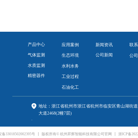
产品中心
应用案例
新闻资讯
联系
公司新闻
气体监测
生态环境
公司
水质监测
水利水务
精密器件
工业过程
石油化工
地址：
浙江省杭州市浙江省杭州市临安区青山湖街道
大道2468(2幢7层)
电话：
0571-89818216
邮箱：
shenghui@fpi-inc.com
浙ICP备2022
33018502002395号
版权所有© 杭州昇辉智能科技有限公司官网