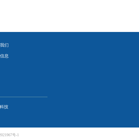
我们
信息
科技
021967号-1