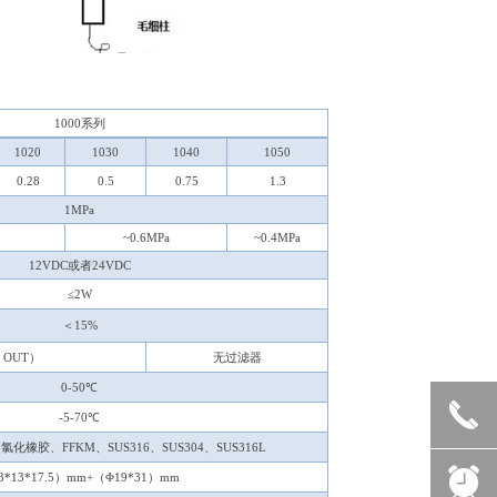
1000
系列
1020
1030
1040
1050
0.28
0.5
0.75
1.3
1MPa
~0.6MPa
~0.4MPa
12VDC
或者24VDC
≤2W
＜15%
，OUT）
无过滤器
0-50
℃
끅
-5-70
℃
、氯化橡胶、FFKM、SUS316、SUS304、SUS316L
뀥
3*13*17.5）mm+（Φ19*31）mm